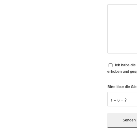
Ich habe di
erhoben und gesp
Bitte löse die 
1 + 6 = ?