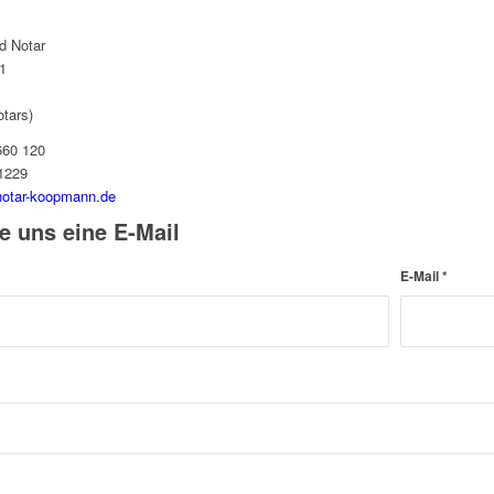
d Notar
1
l
tars)
660 120
1229
notar-koopmann.de
e uns eine E-Mail
E-Mail
*